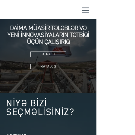
DAİMA MÜASİR TƏLƏBLƏR VƏ
YENİ İNNOVASİYALARIN TƏTBİQİ
ÜÇÜN ÇALIŞIRIQ
ƏTRAFLI
KATALOQ
NİYƏ BİZİ
SEÇMƏLİSİNİZ?