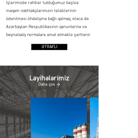
Işlərimizdə rəhbər tutduğumuz başlıca
məqam istehlakçılarımızın tələblərinin
ödənilməsi öhdəliyinə bağlı qalmaq, eləcə də
Azərbaycan Respublikasının qanunlarına və
beynəlxalq normalara əməl etməklə şərtlənir.
ƏTRAFLI
Layihələrimiz
Daha çox →