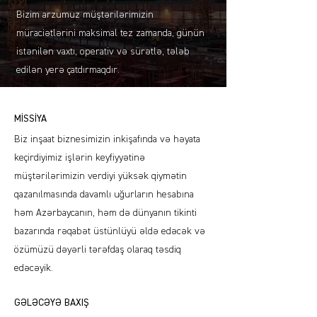
Bizim arzumuz müştərilərimizin
müraciətlərini maksimal tez zamanda, günün
istənilən vaxtı, operativ və sürətlə, tələb
edilən yerə çatdırmaqdır.
MİSSİYA
Biz inşaat biznesimizin inkişafında və həyata
keçirdiyimiz işlərin keyfiyyətinə
müştərilərimizin verdiyi yüksək qiymətin
qazanılmasında davamlı uğurların hesabına
həm Azərbaycanın, həm də dünyanın tikinti
bazarında rəqabət üstünlüyü əldə edəcək və
özümüzü dəyərli tərəfdaş olaraq təsdiq
edəcəyik.
GƏLƏCƏYƏ BAXIŞ