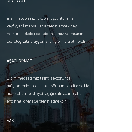
KEYFİYYƏT
Bizim hədəfimiz təkcə müştərilərimizi
keyfiyyətli məhsullarla təmin etmək deyil,
həmçinin ekoloji cəhətdən təmiz və müasir
texnologiyalara uyğun sifarişləri icra etməkdir.
AŞAĞI QİYMƏT
Bizim məqsədimiz tikinti sektorunda
müştərilərin tələbatına uyğun müxtəlif çeşiddə
məhsulları keyfiyyəti aşağı salmadan, daha
endirimli qiymətlə təmin etməkdir.
VAXT